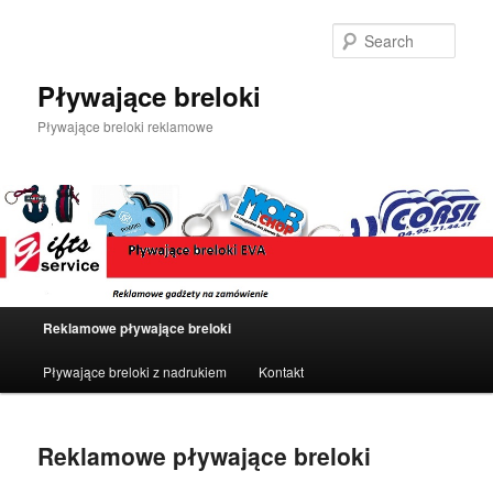
Sear
Pływające breloki
Pływające breloki reklamowe
Main
Reklamowe pływające breloki
Skip
menu
Pływające breloki z nadrukiem
Kontakt
to
primary
Reklamowe pływające breloki
content